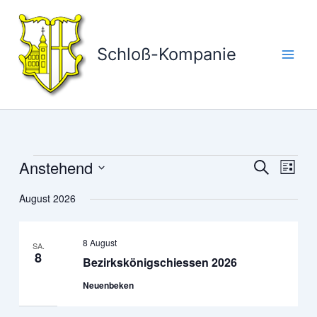
Zum
Inhalt
springen
Schloß-Kompanie
Anstehend
Veranstaltungen
Veranstaltun
Veran
Suche
Liste
Suche
Ansic
Datum
August 2026
und
Navig
wählen.
Ansichten,
Navigation
8 August
SA.
8
Bezirkskönigschiessen 2026
Neuenbeken