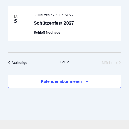
5 Juni 2027
-
7 Juni 2027
SA.
5
Schützenfest 2027
Schloß Neuhaus
Heute
Nächste
Veranstaltungen
Vorherige
Veranstalt
Kalender abonnieren