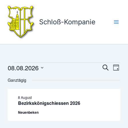
Zum
Inhalt
springen
Schloß-Kompanie
08.08.2026
Veranstaltungen
Veranstaltun
Veran
Suche
Tag
für
Suche
Ansic
Datum
8
Ganztägig
und
Navig
wählen.
August
Ansichten,
2026
Navigation
8 August
Bezirkskönigschiessen 2026
Neuenbeken