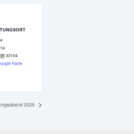
LTUNGSORT
be
1a
RW
33104
oogle Karte
nigsabend 2025